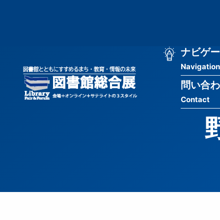
メ
匿
イ
ン
名
コ
ン
メ
ナビゲー
ユ
テ
Navigation
イ
ン
ー
ツ
問い合わ
ン
ザ
に
Contact
移
ナ
ー
動
ビ
用
ゲ
メ
ー
ニ
シ
ュ
ョ
ー