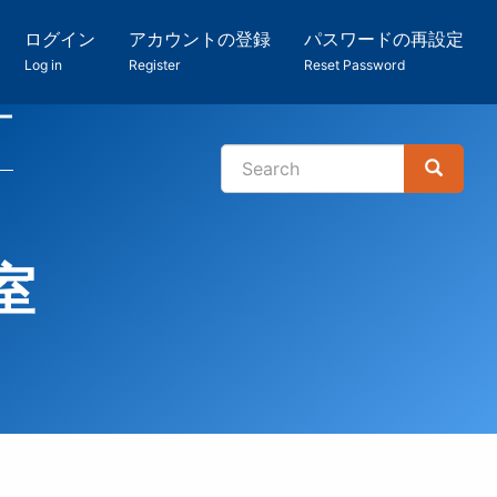
ログイン
アカウントの登録
パスワードの再設定
Log in
Register
Reset Password
ー
Search
Search
検
索
室