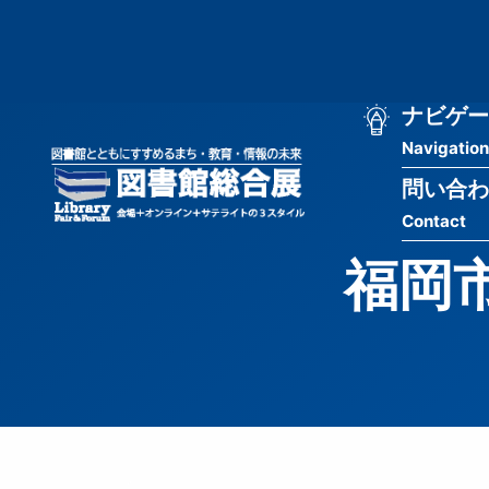
メ
匿
イ
ン
名
コ
ン
メ
ナビゲー
ユ
テ
Navigation
イ
ン
ー
ツ
問い合わ
ン
ザ
に
Contact
移
ナ
ー
動
福岡
ビ
用
ゲ
メ
ー
ニ
シ
ュ
ョ
ー