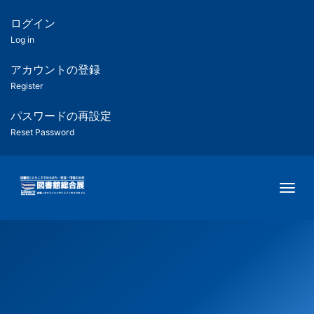
メ
イ
ログイン
匿
ン
Log in
コ
名
ン
アカウントの登録
ユ
テ
Register
ン
ー
ツ
パスワードの再設定
に
Reset Password
ザ
移
動
ー
Togg
用
メ
ニ
ュ
ー