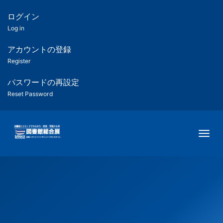
メ
イ
ログイン
匿
ン
Log in
コ
名
ン
アカウントの登録
ユ
テ
Register
ン
ー
ツ
パスワードの再設定
に
Reset Password
ザ
移
動
ー
Togg
用
メ
ニ
ュ
ー