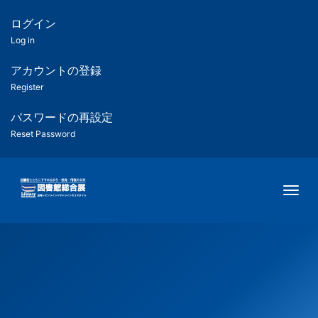
メ
イ
ログイン
匿
ン
Log in
コ
名
ン
アカウントの登録
ユ
テ
Register
ン
ー
ツ
パスワードの再設定
に
Reset Password
ザ
移
動
ー
Togg
用
メ
ニ
ュ
ー