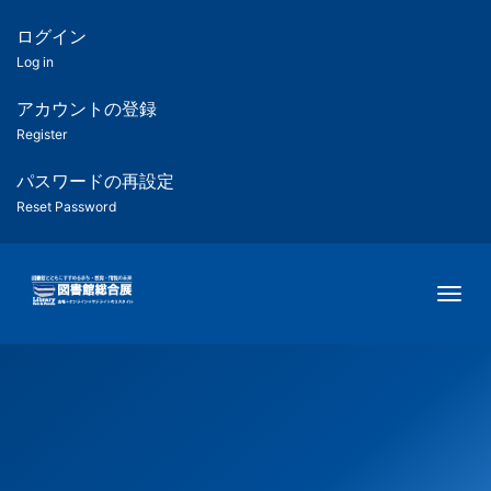
メ
イ
ログイン
匿
ン
Log in
コ
名
ン
アカウントの登録
ユ
テ
Register
ン
ー
ツ
パスワードの再設定
に
Reset Password
ザ
移
動
ー
Togg
用
メ
ニ
ュ
ー