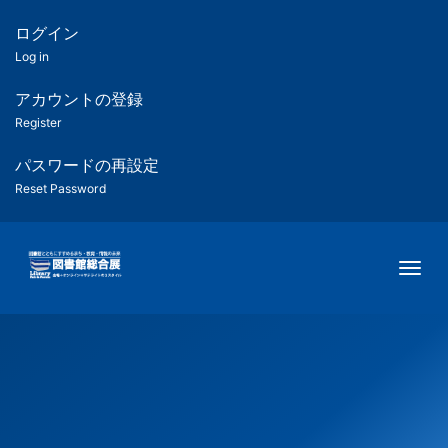
メ
イ
ログイン
匿
ン
Log in
コ
名
ン
アカウントの登録
ユ
テ
Register
ン
ー
ツ
パスワードの再設定
に
Reset Password
ザ
移
動
ー
Togg
用
メ
ニ
ュ
ー