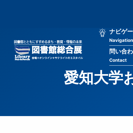
メ
匿
イ
ン
名
コ
ン
メ
ナビゲー
ユ
テ
Navigation
イ
ン
ー
ツ
問い合わ
ン
ザ
に
Contact
移
ナ
ー
動
愛知大学
ビ
用
ゲ
メ
ー
ニ
シ
ュ
ョ
ー