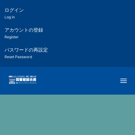
メ
イ
ログイン
匿
ン
Log in
コ
名
ン
アカウントの登録
ユ
テ
Register
ン
ー
ツ
パスワードの再設定
に
Reset Password
ザ
移
動
ー
Togg
用
メ
ニ
ュ
ー