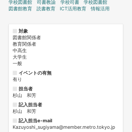
学校図書館 司書教諭 学校司書
学校図書館
図書館教育
読書教育
ICT活用教育
情報活用
対象
図書館関係者
教育関係者
中高生
大学生
一般
イベントの有無
有り
担当者
杉山 和芳
記入担当者
杉山 和芳
記入担当e-mail
Kazuyoshi_sugiyama@member.metro.tokyo.jp