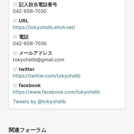
記入担当電話番号
042-656-7030
URL
https://tokyohslib.ehoh.net/
電話
042-656-7030
メールアドレス
tokyohslib@gmail.com
twitter
https://twitter.com/tokyohslib
facebook
https://www.facebook.com/tokyohslib
Tweets by @tokyohslib
関連フォーラム