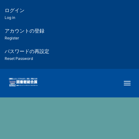
メ
イ
ログイン
匿
ン
Log in
コ
名
ン
アカウントの登録
ユ
テ
Register
ン
ー
ツ
パスワードの再設定
に
Reset Password
ザ
移
動
ー
Togg
用
メ
ニ
ュ
ー