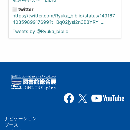
twitter
https://twitter.com/Ryuka_biblio/status/149167
4035989917699?t=Bq02jysl2n3B8YRY_…
Tweets by @Ryuka_biblio
ナビゲーション
フ
ブース