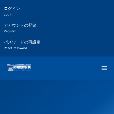
メ
イ
ログイン
匿
ン
Log in
コ
名
ン
アカウントの登録
ユ
テ
Register
ン
ー
ツ
パスワードの再設定
に
Reset Password
ザ
移
動
ー
Togg
用
メ
ニ
ュ
ー