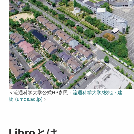
＜流通科学大学公式HP参照：
流通科学大学/校地・建
物 (umds.ac.jp)
＞
Libroとは