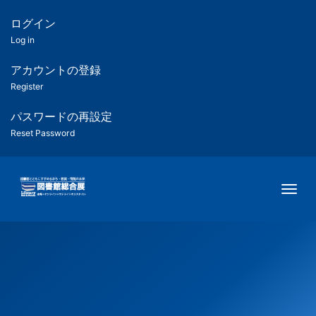
メ
イ
ログイン
匿
ン
Log in
コ
名
ン
アカウントの登録
ユ
テ
Register
ン
ー
ツ
パスワードの再設定
に
Reset Password
ザ
移
動
ー
Togg
用
メ
ニ
ュ
ー