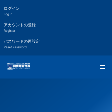
メ
イ
ログイン
匿
ン
Log in
コ
名
ン
アカウントの登録
ユ
テ
Register
ン
ー
ツ
パスワードの再設定
に
Reset Password
ザ
移
動
ー
Togg
用
メ
ニ
ュ
ー