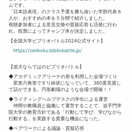
ムです。
「日本語表現」のクラス予選を勝ち抜いた学部代表８
人が、おすすめの本を５分間で紹介しました。
視聴参加者による意見交換や質疑応答も活発に行わ
れ、投票によってチャンプ本が決定しました。
【全国大学ビブリオバトル2024公式サイト】
https://zenkoku.bibliobattle.jp/
【追大ならではのビブリオバトル】
◆アカデミックアリーナの形を利用した会場づくり
変形六角形ですり鉢状になっていて、360度見渡し
て話ができる。円形劇場のような会場で開催！！
◆ライティングヘルプデスクの学生による運営
仲間や教職員と協働して運営することで、追手門学
院大学の教育方針である「行動して学び、学びながら
行動する」を実践する貴重な機会になった。
◆ペアワークによる議論・質疑応答