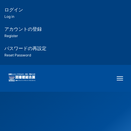
メ
イ
ログイン
匿
ン
Log in
コ
名
ン
アカウントの登録
ユ
テ
Register
ン
ー
ツ
パスワードの再設定
に
Reset Password
ザ
移
動
ー
Togg
用
メ
ニ
ュ
ー