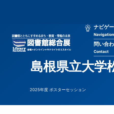
メ
匿
イ
ン
名
コ
ン
メ
ナビゲー
ユ
テ
Navigation
イ
ン
ー
ツ
問い合わ
ン
ザ
に
Contact
移
ナ
ー
動
島根県立大学
ビ
用
ゲ
メ
ー
ニ
2025年度 ポスターセッション
シ
ュ
ョ
ー