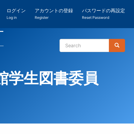
ログイン
アカウントの登録
パスワードの再設定
Log in
Register
Reset Password
ー
Search
Search
検
索
館学生図書委員