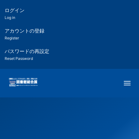
メ
イ
ログイン
匿
ン
Log in
コ
名
ン
アカウントの登録
ユ
テ
Register
ン
ー
ツ
パスワードの再設定
に
Reset Password
ザ
移
動
ー
Togg
用
メ
ニ
ュ
ー