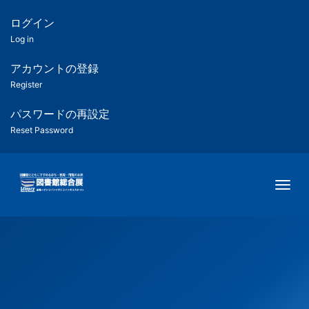
メ
イ
ログイン
匿
ン
Log in
コ
名
ン
アカウントの登録
ユ
テ
Register
ン
ー
ツ
パスワードの再設定
に
Reset Password
ザ
移
動
ー
Togg
用
メ
ニ
ュ
ー