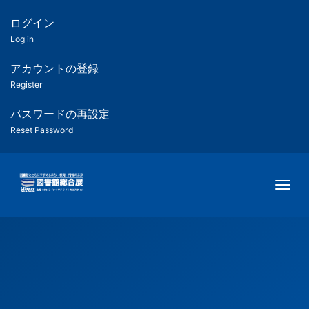
メ
イ
ログイン
匿
ン
Log in
コ
名
ン
アカウントの登録
ユ
テ
Register
ン
ー
ツ
パスワードの再設定
に
Reset Password
ザ
移
動
ー
Togg
用
メ
ニ
ュ
ー