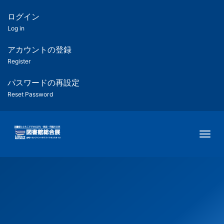
メ
イ
ログイン
匿
ン
Log in
コ
名
ン
アカウントの登録
ユ
テ
Register
ン
ー
ツ
パスワードの再設定
に
Reset Password
ザ
移
動
ー
Togg
用
メ
ニ
ュ
ー