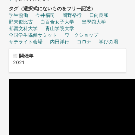
タグ（選択式にないものをフリー記述）
学生協働
今井福司
岡野裕行
日向良和
野末俊比古
白百合女子大学
皇學館大学
都留文科大学
青山学院大学
全国学生協働サミット
ワークショップ
サテライト会場
内田洋行
コロナ
学びの場
開催年
2021