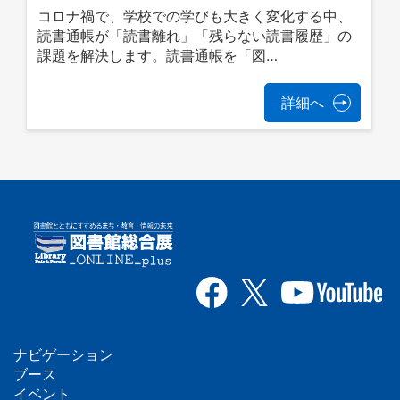
コロナ禍で、学校での学びも大きく変化する中、
読書通帳が「読書離れ」「残らない読書履歴」の
課題を解決します。読書通帳を「図…
詳細へ
ナビゲーション
フ
ブース
イベント