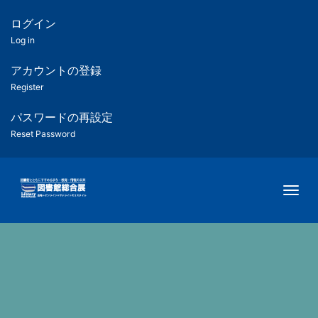
メ
イ
ログイン
匿
ン
Log in
コ
名
ン
アカウントの登録
ユ
テ
Register
ン
ー
ツ
パスワードの再設定
に
Reset Password
ザ
移
動
ー
Togg
用
メ
ニ
ュ
ー