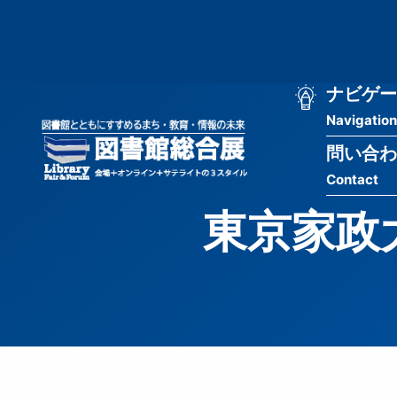
メ
匿
イ
ン
名
コ
ン
メ
ナビゲー
ユ
テ
Navigation
イ
ン
ー
ツ
問い合わ
ン
ザ
に
Contact
移
ナ
ー
動
東京家政大
ビ
用
ゲ
メ
ー
ニ
シ
ュ
ョ
ー