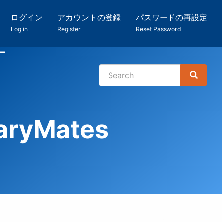
ログイン
アカウントの登録
パスワードの再設定
Log in
Register
Reset Password
ー
Search
Search
検
索
yMates