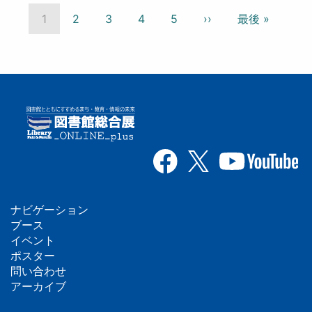
ペ
ー
カ
1
Page
2
Page
3
Page
4
Page
5
次
››
最
最後 »
ジ
レ
ペ
終
送
ン
ー
ペ
り
ト
ジ
ー
ペ
ジ
ー
ジ
ナビゲーション
フ
ブース
イベント
ッ
ポスター
問い合わせ
タ
アーカイブ