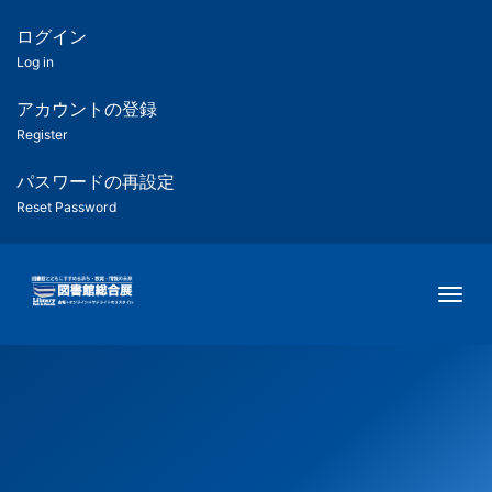
メ
イ
ログイン
匿
ン
Log in
コ
名
ン
アカウントの登録
ユ
テ
Register
ン
ー
ツ
パスワードの再設定
に
Reset Password
ザ
移
動
ー
Togg
用
メ
ニ
ュ
ー