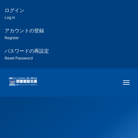
メ
イ
ログイン
匿
ン
Log in
コ
名
ン
アカウントの登録
ユ
テ
Register
ン
ー
ツ
パスワードの再設定
に
Reset Password
ザ
移
動
ー
Togg
用
メ
ニ
ュ
ー