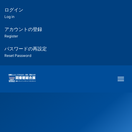
メ
イ
ログイン
匿
ン
Log in
コ
名
ン
アカウントの登録
ユ
テ
Register
ン
ー
ツ
パスワードの再設定
に
Reset Password
ザ
移
動
ー
Togg
用
メ
ニ
ュ
ー