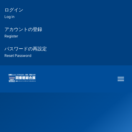
メ
イ
ログイン
匿
ン
Log in
コ
名
ン
アカウントの登録
ユ
テ
Register
ン
ー
ツ
パスワードの再設定
に
Reset Password
ザ
移
動
ー
Togg
用
メ
ニ
ュ
ー