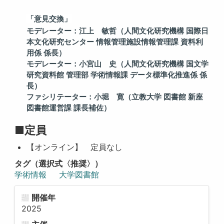
「意見交換」
モデレーター：江上 敏哲（人間文化研究機構
国際日
本文化研究センター
情報管理施
設情報管理課
資料利
用係
係長）
モデレーター：小宮山 史（人間文化研究機構
国文学
研究資料館
管理部
学術情報課
データ標準化推進係
係
長）
ファシリテーター：小堀 寛（立教大学
図書館
新座
図書館運営課
課長補佐）
■定員
【オンライン】 定員なし
タグ（選択式〈推奨〉）
学術情報
大学図書館
開催年
2025