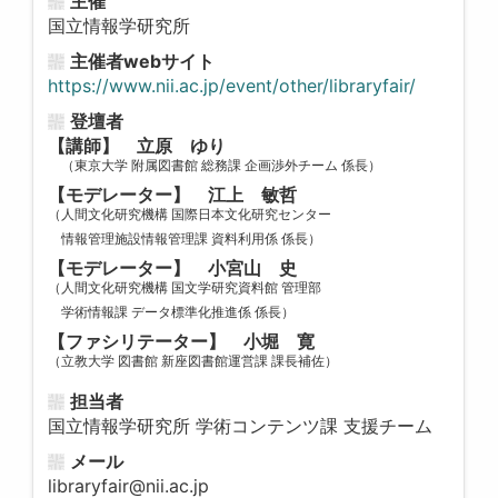
主催
国立情報学研究所
主催者webサイト
https://www.nii.ac.jp/event/other/libraryfair/
登壇者
【講師】 立原 ゆり
（東京大学 附属図書館 総務課 企画渉外チーム 係長）
【モデレーター】 江上 敏哲
（人間文化研究機構 国際日本文化研究センター
情報管理施設情報管理課 資料利用係 係長）
【モデレーター】 小宮山 史
（人間文化研究機構 国文学研究資料館 管理部
学術情報課 データ標準化推進係 係長）
【ファシリテーター】 小堀 寛
（立教大学 図書館 新座図書館運営課 課長補佐）
担当者
国立情報学研究所 学術コンテンツ課 支援チーム
メール
libraryfair@nii.ac.jp