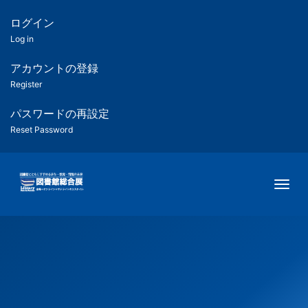
メ
イ
ログイン
匿
ン
Log in
コ
名
ン
アカウントの登録
ユ
テ
Register
ン
ー
ツ
パスワードの再設定
に
Reset Password
ザ
移
動
ー
Togg
用
メ
ニ
ュ
ー