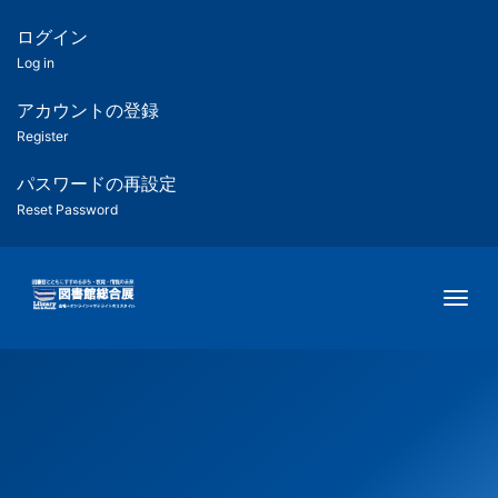
メ
イ
ログイン
匿
ン
Log in
コ
名
ン
アカウントの登録
ユ
テ
Register
ン
ー
ツ
パスワードの再設定
に
Reset Password
ザ
移
動
ー
Togg
用
メ
ニ
ュ
ー