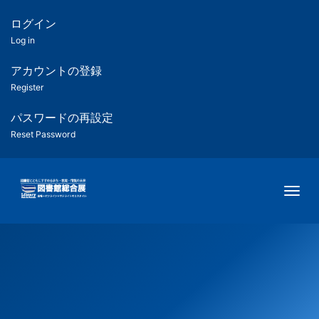
メ
イ
ログイン
匿
ン
Log in
コ
名
ン
アカウントの登録
ユ
テ
Register
ン
ー
ツ
パスワードの再設定
に
Reset Password
ザ
移
動
ー
Togg
用
メ
ニ
ュ
ー