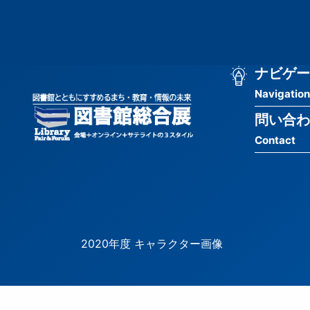
メ
匿
イ
ン
名
コ
ン
メ
ナビゲー
ユ
テ
Navigation
イ
ン
ー
ツ
問い合わ
ン
ザ
に
Contact
移
ナ
ー
動
ビ
用
ゲ
メ
ー
ニ
2020年度 キャラクター画像
シ
ュ
ョ
ー