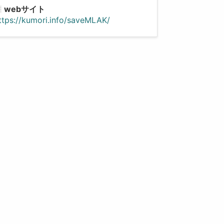
webサイト
ttps://kumori.info/saveMLAK/