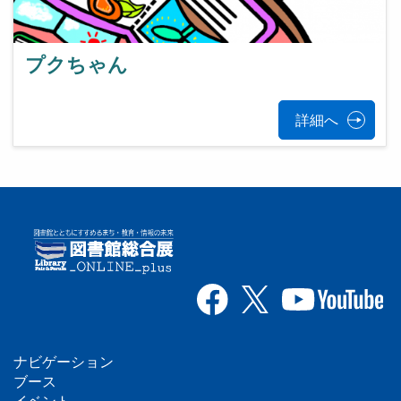
プクちゃん
詳細へ
ナビゲーション
フ
ブース