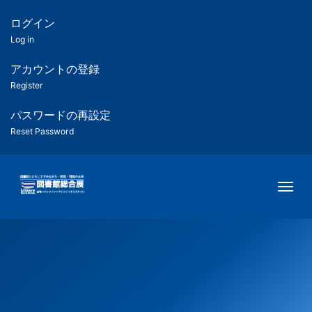
メ
イ
ログイン
匿
ン
Log in
コ
名
ン
アカウントの登録
ユ
テ
Register
ン
ー
ツ
パスワードの再設定
に
Reset Password
ザ
移
動
ー
Togg
用
メ
ニ
ュ
ー