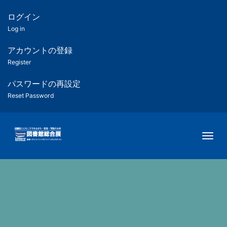
メ
イ
ログイン
匿
ン
Log in
コ
名
ン
アカウントの登録
ユ
テ
Register
ン
ー
ツ
パスワードの再設定
に
Reset Password
ザ
移
動
ー
Togg
用
メ
ニ
ュ
ー