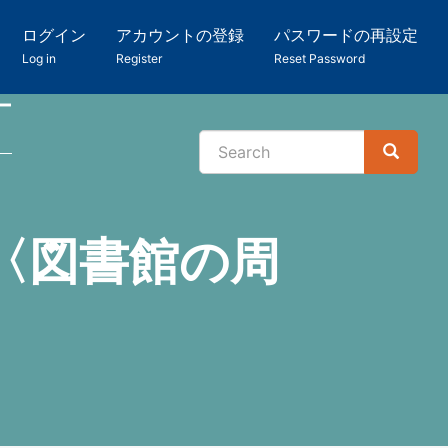
ログイン
アカウントの登録
パスワードの再設定
Log in
Register
Reset Password
ー
Search
Search
検
索
〈図書館の周