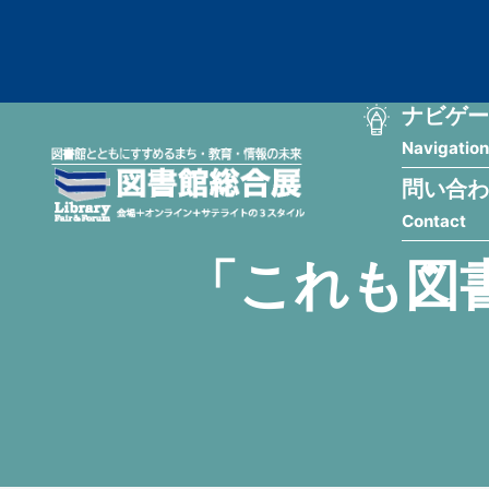
メ
匿
イ
ン
名
コ
ン
メ
ナビゲー
ユ
テ
Navigation
イ
ン
ー
ツ
問い合わ
ン
ザ
に
Contact
移
ナ
ー
動
「これも図
ビ
用
ゲ
メ
ー
ニ
シ
ュ
ョ
ー