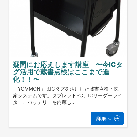
疑問にお応えします講座 〜今ICタ
グ活用で蔵書点検はここまで進
化！！〜
「YOMMON」はICタグを活用した蔵書点検・探
索システムです。タブレットPC、ICリーダーライ
ター、バッテリーを内蔵し…
詳細へ