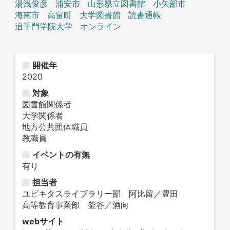
湯浅俊彦
浦安市
山形県立図書館
小矢部市
海南市
高畠町
大学図書館
読書通帳
追手門学院大学
オンライン
開催年
2020
対象
図書館関係者
大学関係者
地方公共団体職員
教職員
イベントの有無
有り
担当者
ユビキタスライブラリー部 阿比留／豊田
高等教育事業部 釜谷／酒向
webサイト