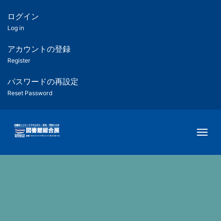
メ
イ
ログイン
匿
ン
Log in
コ
名
ン
アカウントの登録
ユ
テ
Register
ン
ー
ツ
パスワードの再設定
に
Reset Password
ザ
移
動
ー
Togg
用
メ
ニ
ュ
ー