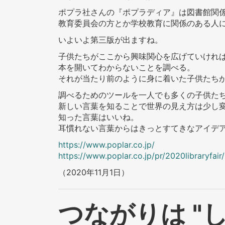
ポプラ社さんの『ポプラディア』は図書館関
教育委員会の方とか学校教育に関係のある人
いよいよ第三版が出ますね。
子供たちがここから興味関心を広げていけれ
本を開いてわからないことを調べる。
それが当たり前のように身に着いた子供たち
調べるためのツールを一人でも多くの子供た
新しい言葉を知ることで世界の見え方は少し
知った言葉はいいね。
耳慣れない言葉からはきっとすてきなアイデ
https://www.poplar.co.jp/
https://www.poplar.co.jp/pr/2020libraryfair/
（2020年11月1日）
つながりは "し