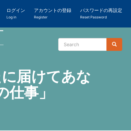
ログイン
アカウントの登録
パスワードの再設定
Log in
Register
Reset Password
ー
Search
Search
検
索
たに届けてあな
の仕事」