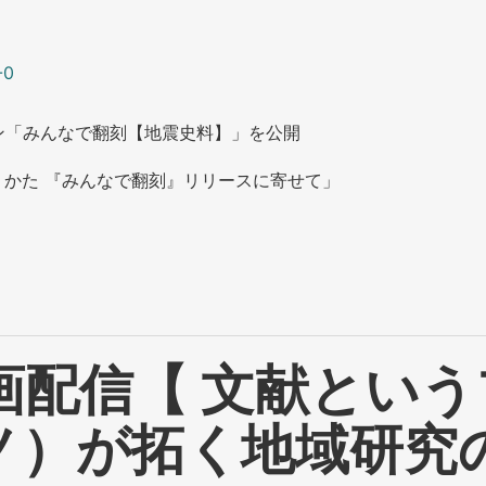
-0
ン「みんなで翻刻【地震史料】」を公開
かた 『みんなで翻刻』リリースに寄せて」
画配信【 文献とい
ノ）が拓く地域研究