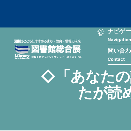
メ
匿
イ
ン
名
コ
ン
メ
ナビゲー
ユ
テ
Navigation
イ
ン
ー
ツ
問い合わ
ン
ザ
に
Contact
移
ナ
ー
動
◇「あなたの
ビ
用
たが読
ゲ
メ
ー
ニ
シ
ュ
ョ
ー