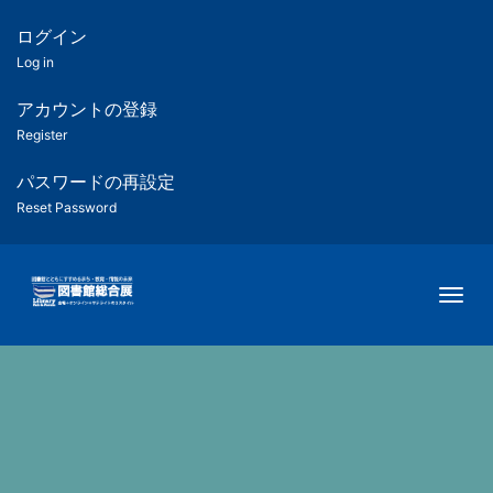
メ
イ
ログイン
匿
ン
Log in
コ
名
ン
アカウントの登録
ユ
テ
Register
ン
ー
ツ
パスワードの再設定
に
Reset Password
ザ
移
動
ー
Togg
用
メ
ニ
ュ
ー