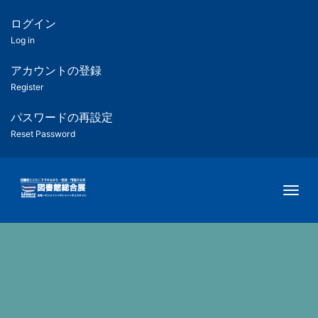
メ
イ
ログイン
匿
ン
Log in
コ
名
ン
アカウントの登録
ユ
テ
Register
ン
ー
ツ
パスワードの再設定
に
Reset Password
ザ
移
動
ー
Togg
用
メ
ニ
ュ
ー