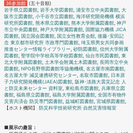
36参加館
(五十音順)
岩手県立図書館
,
岩手大学図書館
,
浦安市立中央図書館
,
大
阪市立図書館
,
小千谷市立図書館
,
海洋研究開発機構 横浜
研究所図書館,
熊本県立図書館
,
熊本大学附属図書館
,
神戸
市立中央図書館
,
神戸大学附属図書館
,
国際協力機構 JICA
図書館
,
国立国会図書館
,
国立女性教育会館
,
後藤･安田記
念 東京都市研究所 市政専門図書館
,
埼玉県男女共同参画
推進センター情報ライブラリー
,
砂防図書館
,
信州大学附属
図書館
,
聖学院中学校高等学校図書館
,
仙台市民図書館
,
東
北大学附属図書館
,
土木学会附属土木図書館
,
長岡市立中央
図書館
,
NPO長野県図書館等協働機構
,
名古屋市南図書館
,
名古屋大学 減災連携研究センター
,
名取市図書館
,
日本原
子力研究開発機構(JAEA)図書館
,
阪神･淡路大震災記念 人
と防災未来センター 資料室
,
東松島市図書館
,
兵庫県立図
書館
,
福島県立図書館
,
福島大学附属図書館
,
全国市有物件
災害共済会 防災専門図書館
,
益城町図書館
,
宮城県図書館
,
【ホスト機関】
防災科学技術研究所 自然災害情報室
■展示の趣旨：