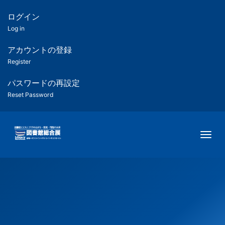
メ
イ
ログイン
匿
ン
Log in
コ
名
ン
アカウントの登録
ユ
テ
Register
ン
ー
ツ
パスワードの再設定
に
Reset Password
ザ
移
動
ー
Togg
用
メ
ニ
ュ
ー