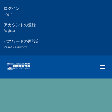
メ
イ
ログイン
匿
ン
Log in
コ
名
ン
アカウントの登録
ユ
テ
Register
ン
ー
ツ
パスワードの再設定
に
Reset Password
ザ
移
動
ー
Togg
用
メ
ニ
ュ
ー