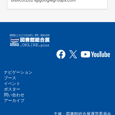
biblicot2021@googlegroups.com
ナビゲーション
フ
ブース
イベント
ッ
ポスター
問い合わせ
タ
アーカイブ
ー
主催：図書館総合展運営委員会