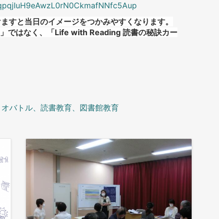
vceqpqjIuH9eAwzL0rN0CkmafNNfc5Aup
けますと当日のイメージをつかみやすくなります。
く、「Life with Reading 読書の秘訣カー
リオバトル、読書教育、図書館教育