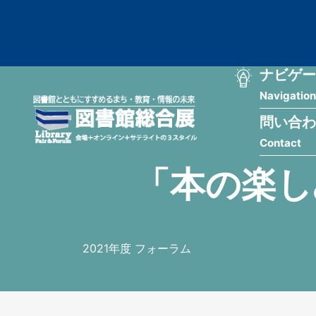
メ
匿
イ
ン
名
コ
ン
メ
ナビゲー
ユ
テ
Navigation
イ
ン
ー
ツ
問い合わ
ン
ザ
に
Contact
移
ナ
ー
動
「本の楽し
ビ
用
ゲ
メ
ー
ニ
2021年度 フォーラム
シ
ュ
ョ
ー