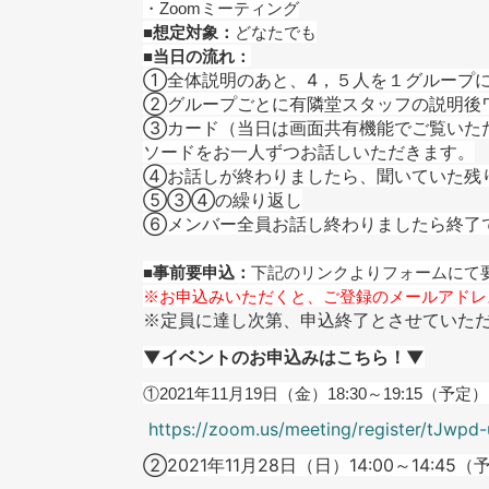
・Zoomミーティング
■想定対象：
どなたでも
■当日の流れ：
①全体説明のあと、4，５人を１グループ
②グループごとに有隣堂スタッフの説明後
③カード（当日は画面共有機能でご覧いた
ソードをお一人ずつお話しいただきます。
④お話しが終わりましたら、聞いていた残
⑤③④の繰り返し
⑥メンバー全員お話し終わりましたら終了
■事前要申込：
下記のリンクよりフォームにて
※お申込みいただくと、ご登録のメールアドレ
※定員に達し次第、申込終了とさせていた
▼イベントのお申込みはこちら！▼
①2021年11月19日（金）18:30～19:15（予定） 
https://zoom.us/meeting/register/t
②
2021年11月28日（日）14:00～14:45（