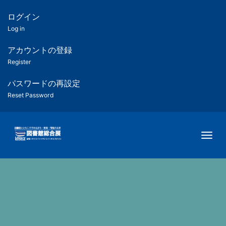
メ
イ
ログイン
匿
ン
Log in
コ
名
ン
アカウントの登録
ユ
テ
Register
ン
ー
ツ
パスワードの再設定
に
Reset Password
ザ
移
動
ー
Togg
用
メ
ニ
ュ
ー