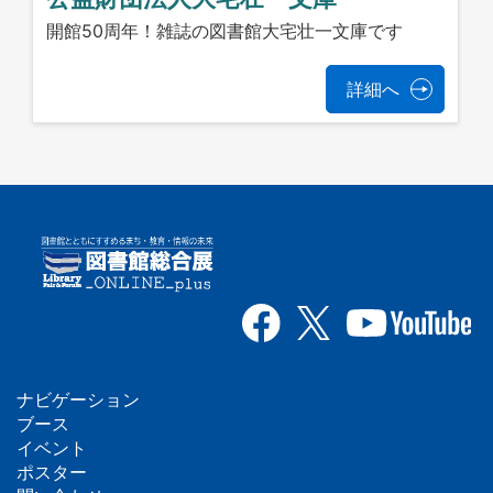
開館50周年！雑誌の図書館大宅壮一文庫です
詳細へ
ナビゲーション
フ
ブース
イベント
ッ
ポスター