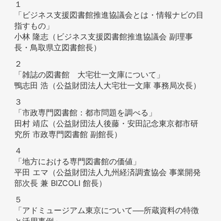
１
「ビジネス支援図書館推進協議会とは・情報ナビの目
指すもの」
小林 隆志（ビジネス支援図書館推進協議会 副理事
長・鳥取県立図書館長）
２
「雑誌の図書館 大宅壮一文庫について」
鴨志田 浩（公益財団法人大宅壮一文庫 事務局次長）
３
「市政専門図書館：都市問題を調べる」
田村 靖広（公益財団法人後藤・安田記念東京都市研
究所 市政専門図書館 副館長）
４
「地方における専門図書館の価値」
平田 エマ（公益財団法人九州経済調査協会 事業開発
部次長 兼 BIZCOLI 館長）
５
「アドミュージアム東京について──所蔵資料の特徴
と活用事例」