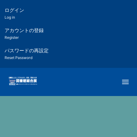
メ
イ
ログイン
匿
ン
Log in
コ
名
ン
アカウントの登録
ユ
テ
Register
ン
ー
ツ
パスワードの再設定
に
Reset Password
ザ
移
動
ー
Togg
用
メ
ニ
ュ
ー