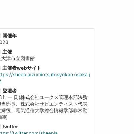
開催年
023
主催
泉大津市立図書館
主催者webサイト
ttps://sheeplaizumiotsutosyokan.osaka.j
/
登壇者
下出 一 氏(株式会社ユークス管理本部法務
担当部長、株式会社サピエンティスト代表
取締役、電気通信大学総合情報学部非常勤
講師)
twitter
ttps://twitter.com/sheepla