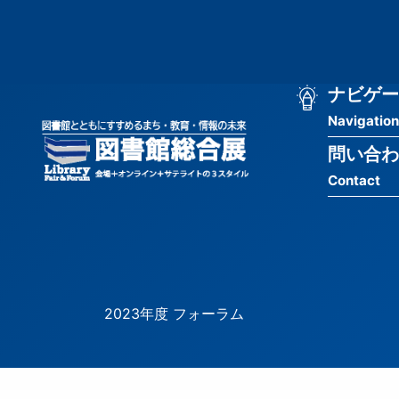
メ
匿
イ
ン
名
コ
ン
メ
ナビゲー
ユ
テ
Navigation
イ
ン
ー
ツ
問い合わ
ン
ザ
に
Contact
移
ナ
ー
動
ビ
用
ゲ
メ
ー
ニ
2023年度 フォーラム
シ
ュ
ョ
ー