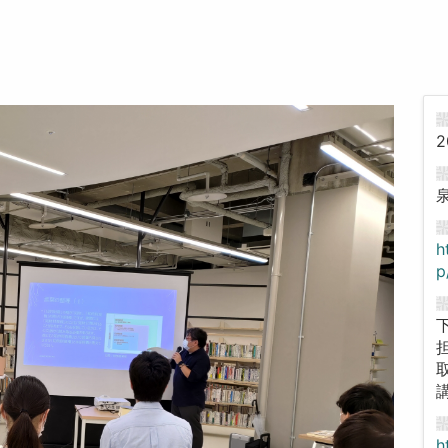
2
h
p
h