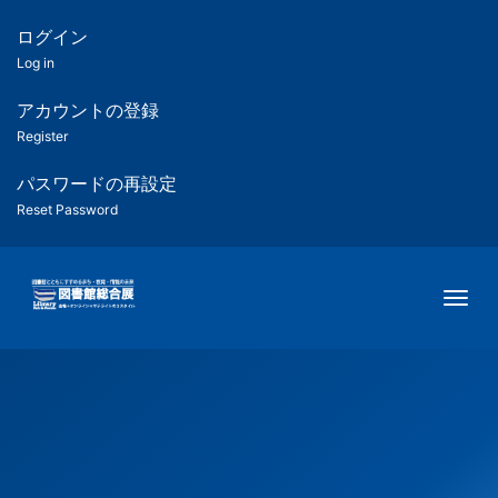
メ
イ
ログイン
匿
ン
Log in
コ
名
ン
アカウントの登録
ユ
テ
Register
ン
ー
ツ
パスワードの再設定
に
Reset Password
ザ
移
動
ー
Togg
用
メ
ニ
ュ
ー