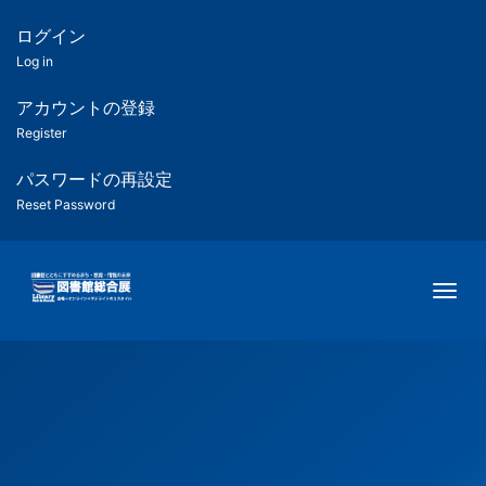
メ
イ
ログイン
匿
ン
Log in
コ
名
ン
アカウントの登録
ユ
テ
Register
ン
ー
ツ
パスワードの再設定
に
Reset Password
ザ
移
動
ー
Togg
用
メ
ニ
ュ
ー