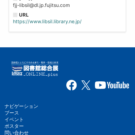
fjj-libsil@dl.jp.fujitsu.com
URL
https://www.libsil.library.ne.jp/
ナビゲーション
フ
ブース
イベント
ッ
ポスター
問い合わせ