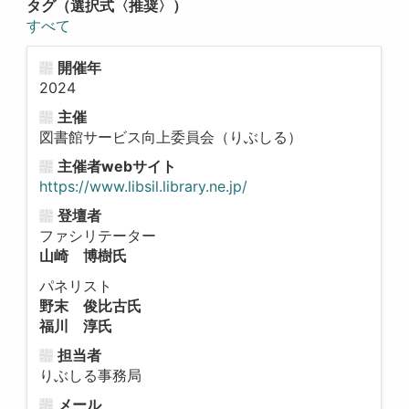
タグ（選択式〈推奨〉）
すべて
開催年
2024
主催
図書館サービス向上委員会（りぶしる）
主催者webサイト
https://www.libsil.library.ne.jp/
登壇者
ファシリテーター
山崎 博樹氏
パネリスト
野末 俊比古氏
福川 淳氏
担当者
りぶしる事務局
メール