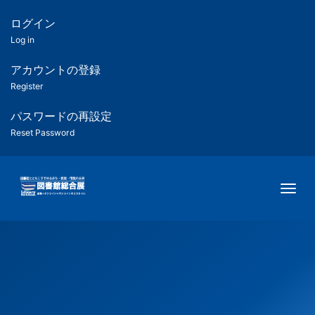
メ
イ
ログイン
匿
ン
Log in
コ
名
ン
アカウントの登録
ユ
テ
Register
ン
ー
ツ
パスワードの再設定
に
Reset Password
ザ
移
動
ー
Togg
用
メ
ニ
ュ
ー