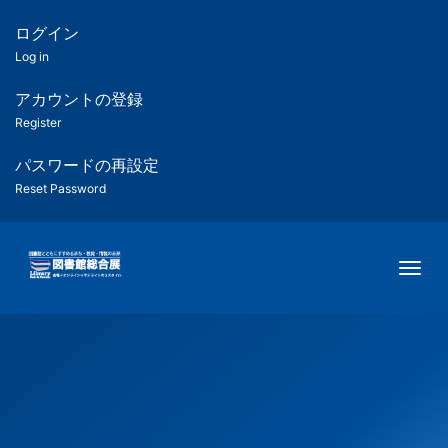
メ
イ
ログイン
匿
ン
Log in
コ
名
ン
アカウントの登録
ユ
テ
Register
ン
ー
ツ
パスワードの再設定
に
Reset Password
ザ
移
動
ー
Togg
用
メ
ニ
ュ
ー