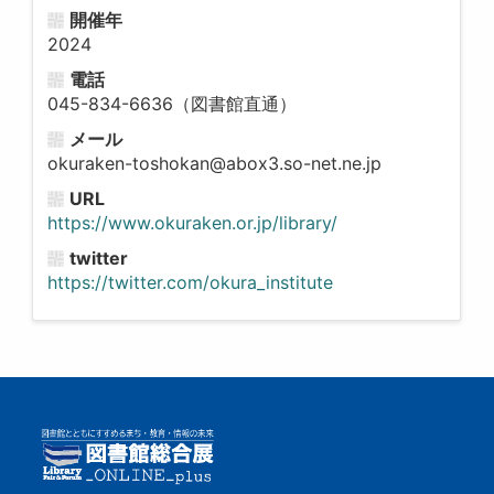
開催年
2024
電話
045-834-6636（図書館直通）
メール
okuraken-toshokan@abox3.so-net.ne.jp
URL
https://www.okuraken.or.jp/library/
twitter
https://twitter.com/okura_institute