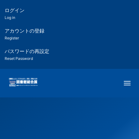
メ
イ
ログイン
匿
ン
Log in
コ
名
ン
アカウントの登録
ユ
テ
Register
ン
ー
ツ
パスワードの再設定
に
Reset Password
ザ
移
動
ー
Togg
用
メ
ニ
ュ
ー