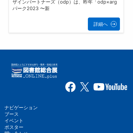
ザインパートナーズ（odp）は、昨年「odp×arg
パーク2023 〜新
詳細へ
ナビゲーション
フ
ブース
イベント
ッ
ポスター