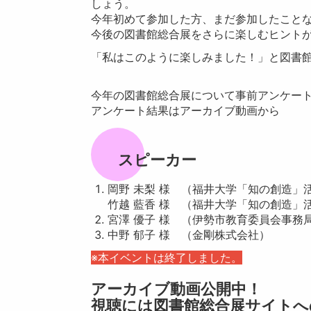
しょう。
今年初めて参加した方、まだ参加したこと
今後の図書館総合展をさらに楽しむヒント
「私はこのように楽しみました！」と図書
今年の図書館総合展について事前アンケー
アンケート結果はアーカイブ動画から
スピーカー
岡野 未梨 様 （福井大学「知の創造」
竹越 藍香 様 （福井大学「知の創造」
宮澤 優子 様 （伊勢市教育委員会事務
中野 郁子 様 （金剛株式会社）
※本イベントは終了しました。
アーカイブ動画公開中！
視聴には図書館総合展サイトへ