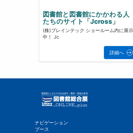
図書館と図書館にかかわる人
たちのサイト「Jcross」
(株)ブレインテック ショールーム内に展
中！ Jc
詳細へ
ナビゲーション
フ
ブース