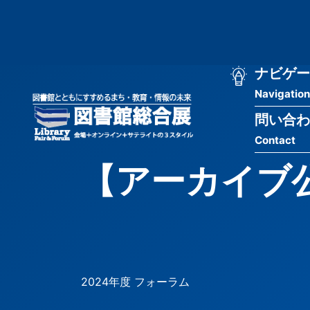
メ
匿
イ
ン
名
コ
ン
メ
ナビゲー
ユ
テ
Navigation
イ
ン
ー
ツ
問い合わ
ン
ザ
に
Contact
移
ナ
ー
動
【アーカイブ
ビ
用
ゲ
メ
ー
ニ
シ
ュ
2024年度 フォーラム
ョ
ー