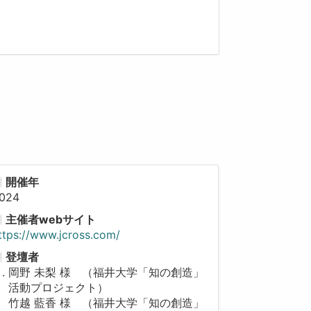
開催年
024
主催者webサイト
ttps://www.jcross.com/
登壇者
岡野 未梨 様 （福井大学「知の創造」
活動プロジェクト）
竹越 藍香 様 （福井大学「知の創造」