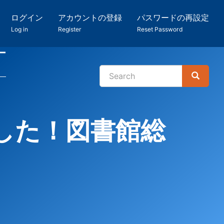
ログイン
アカウントの登録
パスワードの再設定
Log in
Register
Reset Password
ー
Search
Search
検
索
した！図書館総