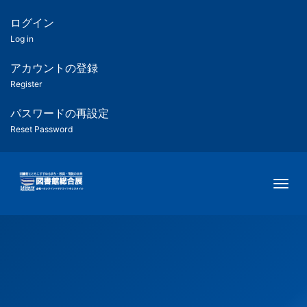
メ
イ
ログイン
匿
ン
Log in
コ
名
ン
アカウントの登録
ユ
テ
Register
ン
ー
ツ
パスワードの再設定
に
Reset Password
ザ
移
動
ー
Togg
用
メ
ニ
ュ
ー