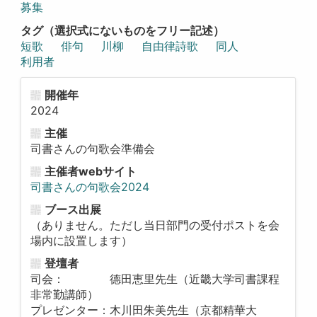
募集
タグ（選択式にないものをフリー記述）
短歌
俳句
川柳
自由律詩歌
同人
利用者
開催年
2024
主催
司書さんの句歌会準備会
主催者webサイト
司書さんの句歌会2024
ブース出展
（ありません。ただし当日部門の受付ポストを会
場内に設置します）
登壇者
司会： 德田恵里先生（近畿大学司書課程
非常勤講師）
プレゼンター：木川田朱美先生（京都精華大