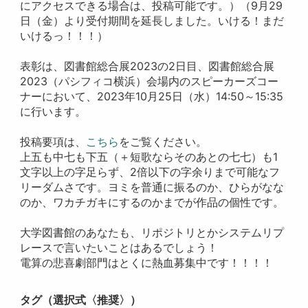
にアクセスできる場合は、投稿可能です。）（9月29
日（金）より受付期間を延長しました。いける！まだ
いけるっ！！！）
表彰は、図書館総合展2023の2日目、図書館総合展
2023（パシフィコ横浜）会場内のスピーカーズコー
ナーにおいて、2023年10月25日（水）14:50～15:35
に行います。
投稿要項は、
こちら
をご覧ください。
上五も中七も下五（＋短歌ならそのあとの七七）も1
文字以上の字足らず、2倍以下の字余りまで可能なフ
リーダムさです。ヨミを普通に振るのか、ひらがなな
のか、ワカチガキにするのかまでが作品の個性です。
大学図書館のあなたも、リポジトリとかシステムリプ
レースで言いたいことはあるでしょう！
電算の悲喜劇部門はとくに熱血募集中です！！！！
タグ（選択式〈推奨〉）