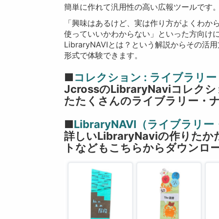
簡単に作れて汎用性の高い広報ツールです
「興味はあるけど、実は作り方がよくわか
使っていいかわからない」といった方向け
LibraryNAVIとは？という解説からそ
形式で体験できます。
■
コレクション : ライブラリ
JcrossのLibraryNav
たたくさんのライブラリー・
■
LibraryNAVI（ライブラ
詳しいLibraryNaviの作
トなどもこちらからダウンロ