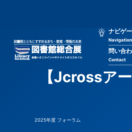
メ
匿
イ
ン
名
コ
ン
メ
ナビゲー
ユ
テ
Navigation
イ
ン
ー
ツ
問い合わ
ン
ザ
に
Contact
移
ナ
ー
動
【Jcross
ビ
用
ゲ
メ
ー
ニ
シ
ュ
2025年度 フォーラム
ョ
ー