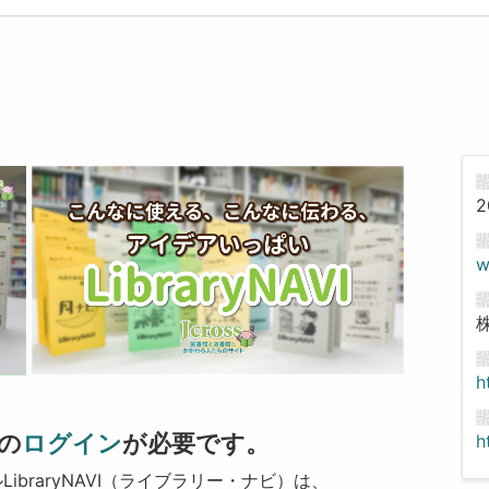
2
w
h
の
ログイン
が必要です。
h
braryNAVI（ライブラリー・ナビ）は、